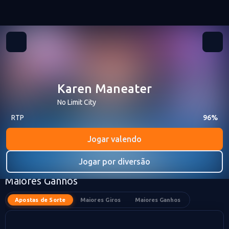
Karen Maneater
No Limit City
RTP
96%
Jogar valendo
Jogar por diversão
Apostas de Sorte
Maiores Giros