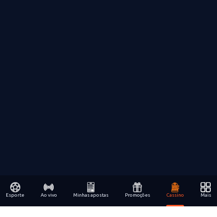
Esporte
Ao vivo
Minhas apostas
Promoções
Cassino
Mais