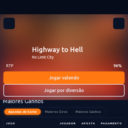
Highway to Hell
No Limit City
RTP
96%
Jogar valendo
Jogar por diversão
Apostas de Sorte
Maiores Giros
JOGO
JOGADOR
APOSTA
PAGAMENTO