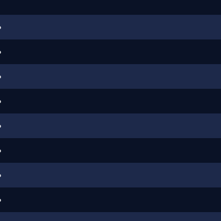
o
o
o
o
o
o
o
o