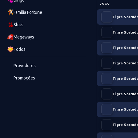
Bingo
JOGO
Família Fortune
Tigre Sortud
Slots
Tigre Sortud
Megaways
Tigre Sortud
Todos
Tigre Sortud
Provedores
Promoções
Tigre Sortud
Tigre Sortud
Tigre Sortud
Tigre Sortud