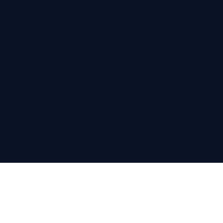
Jurídico