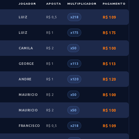
JOGADOR
APOSTA
MULTIPLICADOR
PAGAMENTO
0,5
109
LUIZ
x218
1
175
LUIZ
x175
2
100
CAMILA
x50
1
113
GEORGE
x113
1
120
ANDRE
x120
2
100
MAURICIO
x50
2
100
MAURICIO
x50
0,5
109
FRANCISCO
x218