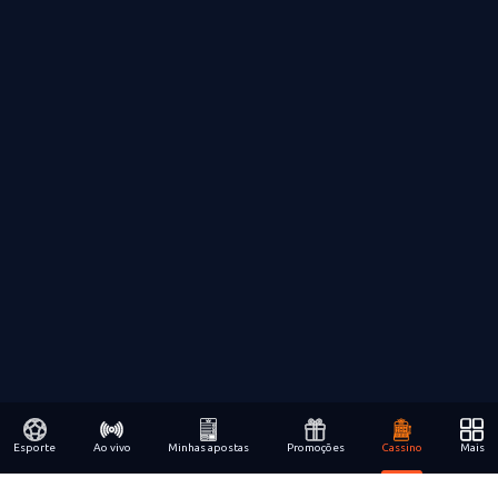
Esporte
Ao vivo
Minhas apostas
Promoções
Cassino
Mais