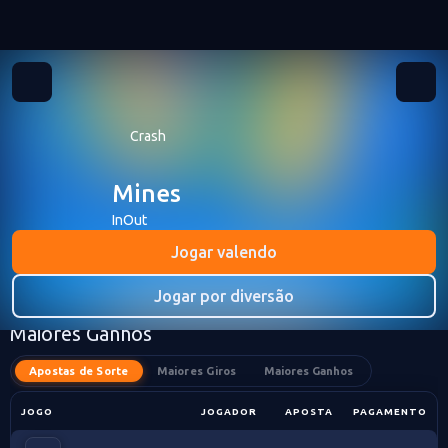
Crash
Mines
InOut
Jogar valendo
Jogar por diversão
Apostas de Sorte
Maiores Giros
JOGO
JOGADOR
APOSTA
PAGAMENTO