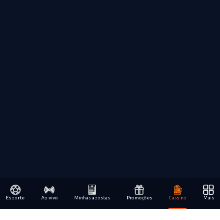
Esporte
Ao vivo
Minhas apostas
Promoções
Cassino
Mais