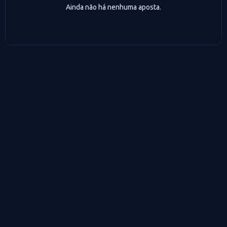
Ainda não há nenhuma aposta.