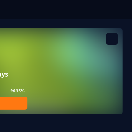
ays
96.35%