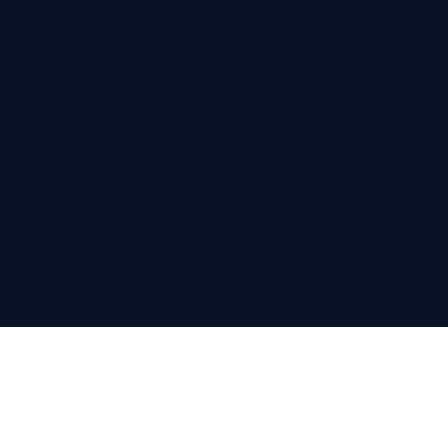
Jurídico