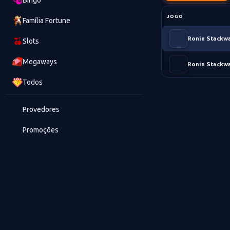
Bingo
JOGO
Família Fortune
Ronin Stackw
Slots
Megaways
Ronin Stackw
Todos
Provedores
Promoções