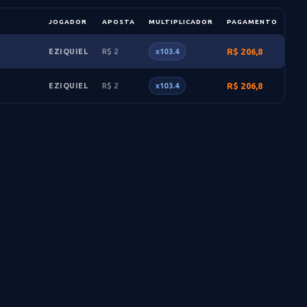
JOGADOR
APOSTA
MULTIPLICADOR
PAGAMENTO
2
206,8
EZIQUIEL
x103.4
2
206,8
EZIQUIEL
x103.4