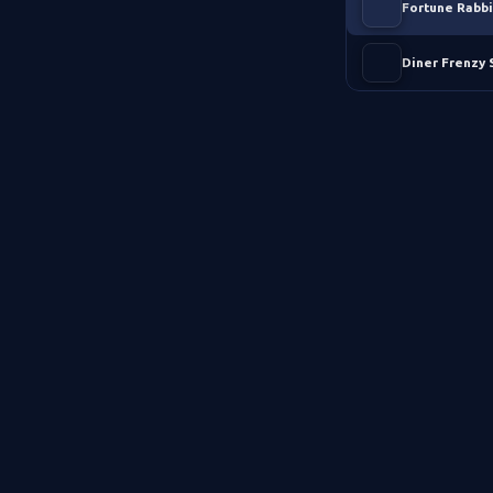
Fortune Rabbi
Diner Frenzy 