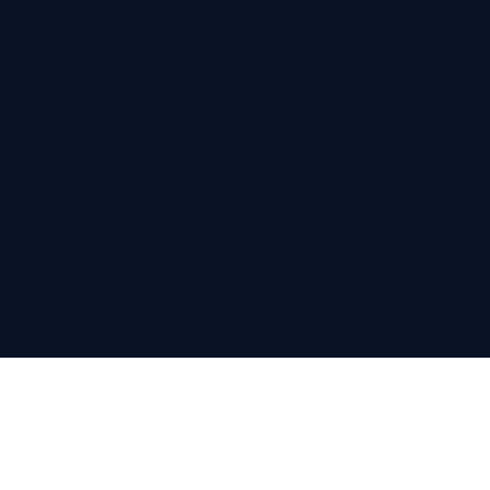
Suporte
Pagamentos