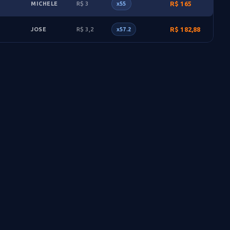
3
165
MICHELE
x55
3,2
182,88
JOSE
x57.2