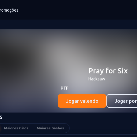
romoções
Pray for Six
Hacksaw
RTP
Jogar valendo
Jogar por
Maiores Giros