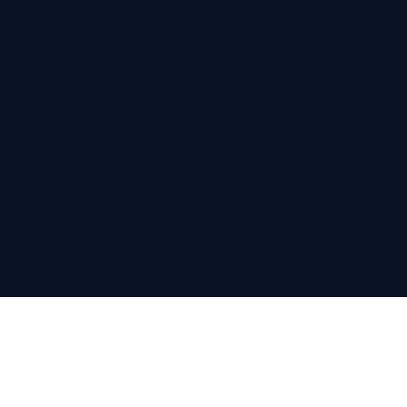
Licença
Informações