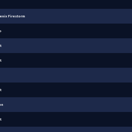
enix Firestorm
o
t
t
t
on
t