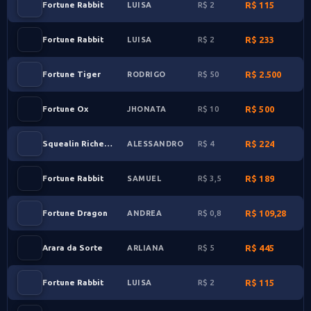
Fortune Rabbit
2
115
LUISA
Fortune Rabbit
2
233
LUISA
Fortune Tiger
50
2.500
RODRIGO
Fortune Ox
10
500
JHONATA
Squealin Riches 2
4
224
ALESSANDRO
Fortune Rabbit
3,5
189
SAMUEL
Fortune Dragon
0,8
109,28
ANDREA
Arara da Sorte
5
445
ARLIANA
Fortune Rabbit
2
115
LUISA