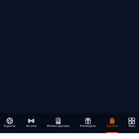
Esporte
Ao vivo
Minhas apostas
Promoções
Cassino
Mais