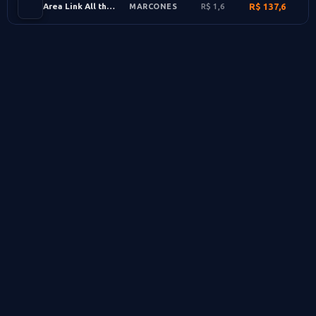
Area Link All the Luck
1,6
137,6
MARCONES