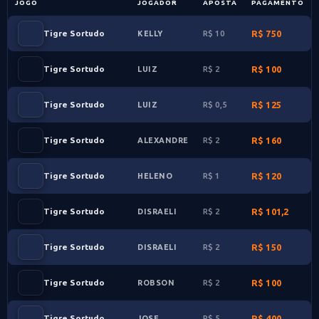
JOGO
JOGADOR
APOSTA
PAGAMENTO
Tigre Sortudo
10
750
KELLY
Tigre Sortudo
2
100
LUIZ
Tigre Sortudo
0,5
125
LUIZ
Tigre Sortudo
2
160
ALEXANDRE
Tigre Sortudo
1
120
HELENO
Tigre Sortudo
2
101,2
DISRAELI
Tigre Sortudo
2
150
DISRAELI
Tigre Sortudo
2
100
ROBSON
Tigre Sortudo
5
400
JOSE