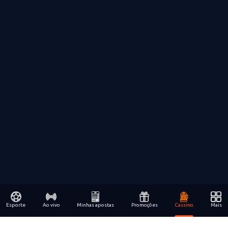
Esporte
Ao vivo
Minhas apostas
Promoções
Cassino
Mais