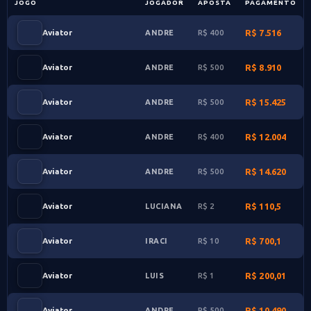
JOGO
JOGADOR
APOSTA
PAGAMENTO
Aviator
400
7.516
ANDRE
Aviator
500
8.910
ANDRE
Aviator
500
15.425
ANDRE
Aviator
400
12.004
ANDRE
Aviator
500
14.620
ANDRE
Aviator
2
110,5
LUCIANA
Aviator
10
700,1
IRACI
Aviator
1
200,01
LUIS
Aviator
500
10.490
ANDRE