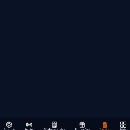
Esporte
Ao vivo
Minhas apostas
Promoções
Cassino
Mais