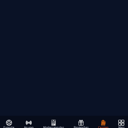
Esporte
Ao vivo
Minhas apostas
Promoções
Cassino
Mais