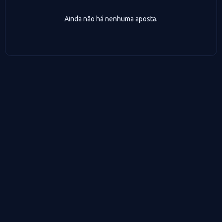
Ainda não há nenhuma aposta.