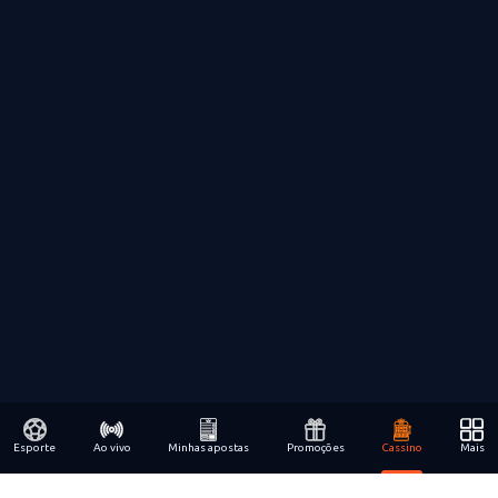
Esporte
Ao vivo
Minhas apostas
Promoções
Cassino
Mais