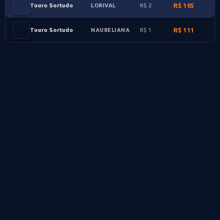
Touro Sortudo
2
105
LORIVAL
Touro Sortudo
1
111
NAURELIANA