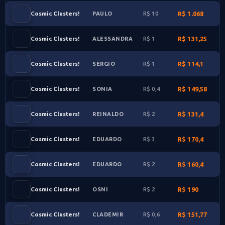
Cosmic Clusters!
10
1.068
PAULO
Cosmic Clusters!
1
131,25
ALESSANDRA
Cosmic Clusters!
1
114,1
SERGIO
Cosmic Clusters!
0,4
149,58
SONIA
Cosmic Clusters!
2
131,4
REINALDO
Cosmic Clusters!
3
170,4
EDUARDO
Cosmic Clusters!
2
160,4
EDUARDO
Cosmic Clusters!
2
190
OSNI
Cosmic Clusters!
0,6
151,77
CLADEMIR