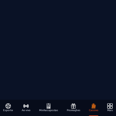
Esporte
Ao vivo
Minhas apostas
Promoções
Cassino
Mais