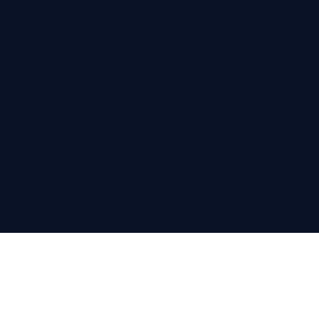
Jurídico