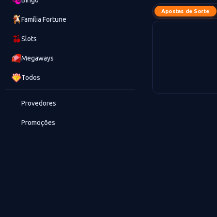
Bingo
Apostas de Sorte
Família Fortune
Slots
Megaways
Todos
Provedores
Promoções