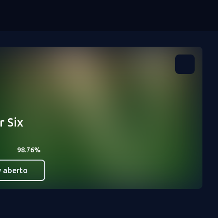
r Six
98.76%
 aberto