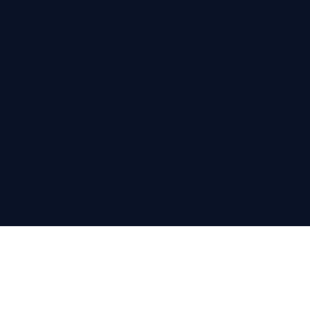
Suporte
Pagamentos