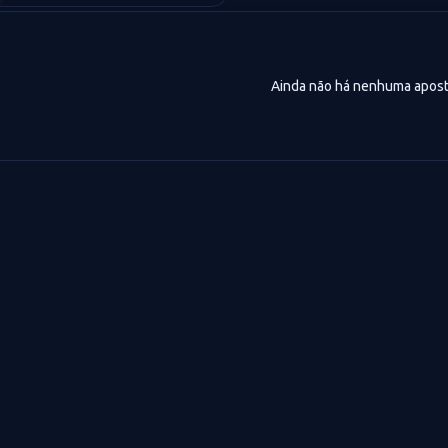
Ainda não há nenhuma apost