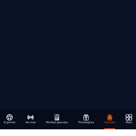
Esporte
Ao vivo
Minhas apostas
Promoções
Cassino
Mais