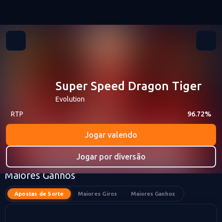
Super Speed Dragon Tiger
Evolution
RTP
96.72%
Jogar valendo
Jogar por diversão
Apostas de Sorte
Maiores Giros