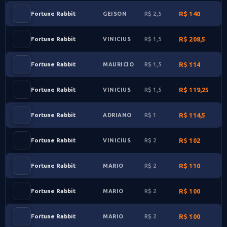
Fortune Rabbit
2,5
140
GEISON
Fortune Rabbit
1,5
208,5
VINICIUS
Fortune Rabbit
1,5
114
MAURICIO
Fortune Rabbit
1,5
119,25
VINICIUS
Fortune Rabbit
1
114,5
ADRIANO
Fortune Rabbit
2
102
VINICIUS
Fortune Rabbit
2
110
MARIO
Fortune Rabbit
2
100
MARIO
Fortune Rabbit
2
100
MARIO