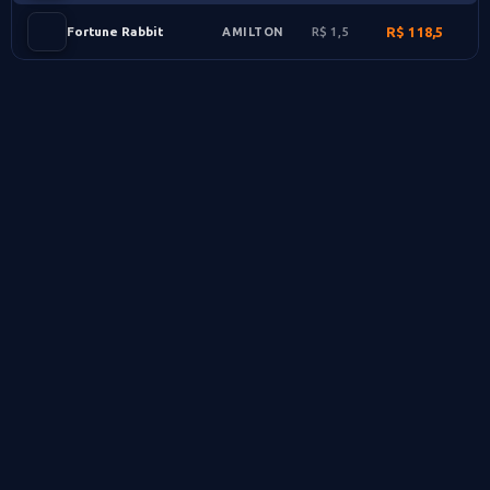
Fortune Rabbit
1,5
118,5
AMILTON