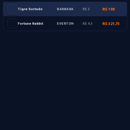
Tigre Sortudo
2
100
BARBARA
Fortune Rabbit
4,5
321,75
EVERTON