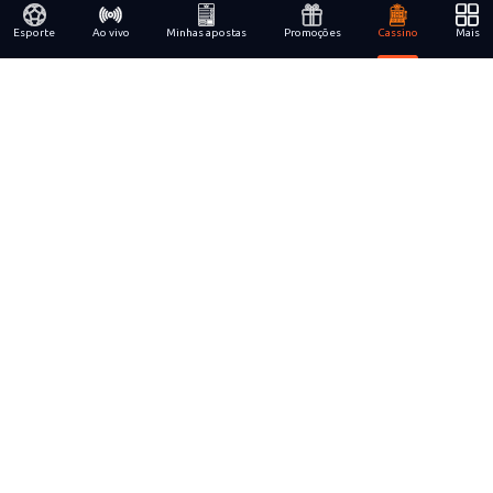
Esporte
Ao vivo
Minhas apostas
Promoções
Cassino
Mais
Licença
Informações
Jurídico
Suporte
Pagamentos
Sociais