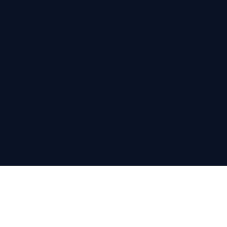
Licença
Informações