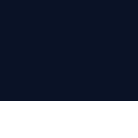
Suporte
Pagamentos