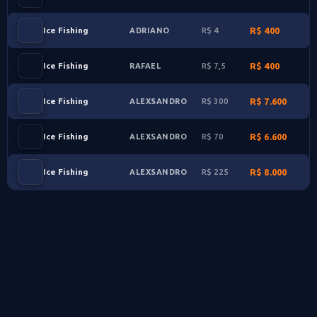
Ice Fishing
4
400
ADRIANO
Ice Fishing
7,5
400
RAFAEL
Ice Fishing
300
7.600
ALEXSANDRO
Ice Fishing
70
6.600
ALEXSANDRO
Ice Fishing
225
8.000
ALEXSANDRO