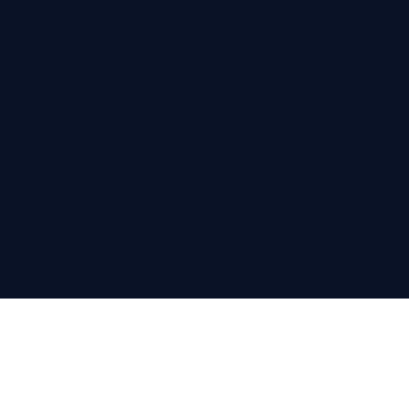
Jurídico