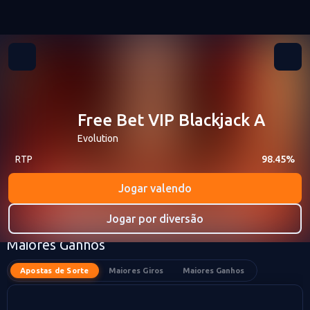
Free Bet VIP Blackjack A
Evolution
RTP
98.45%
Jogar valendo
Jogar por diversão
Apostas de Sorte
Maiores Giros