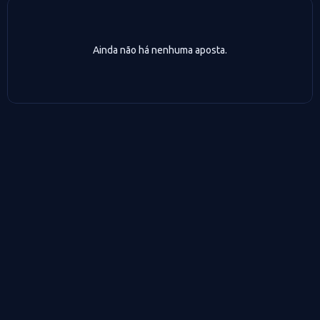
Ainda não há nenhuma aposta.