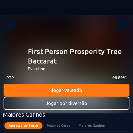
First Person Prosperity Tree
Baccarat
Evolution
RTP
98.89%
Jogar valendo
Jogar por diversão
Apostas de Sorte
Maiores Giros