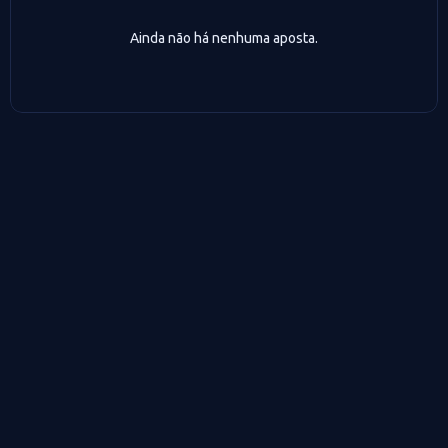
Ainda não há nenhuma aposta.