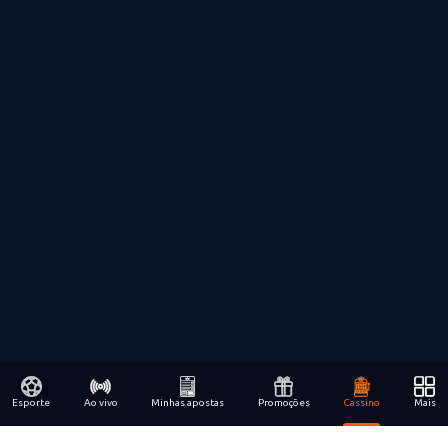
Esporte
Ao vivo
Minhas apostas
Promoções
Cassino
Mais