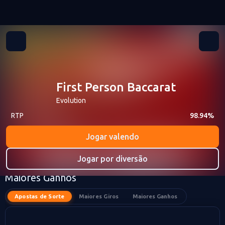
First Person Baccarat
Evolution
RTP
98.94%
Jogar valendo
Jogar por diversão
Apostas de Sorte
Maiores Giros