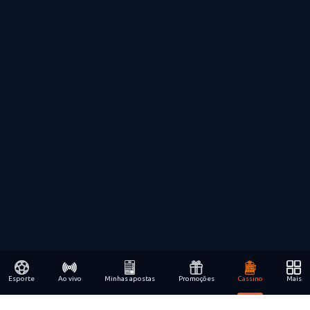
Esporte
Ao vivo
Minhas apostas
Promoções
Cassino
Mais