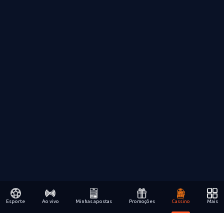
Esporte
Ao vivo
Minhas apostas
Promoções
Cassino
Mais