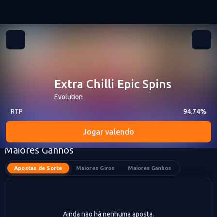
Extra Chilli Epic Spins
Evolution
RTP
94.74%
Jogar valendo
Apostas de Sorte
Maiores Giros
Ainda não há nenhuma aposta.