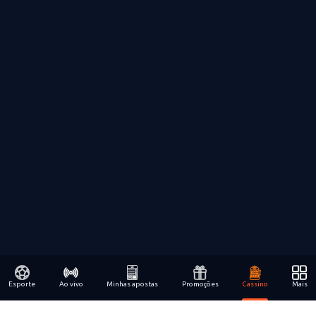
Esporte
Ao vivo
Minhas apostas
Promoções
Cassino
Mais