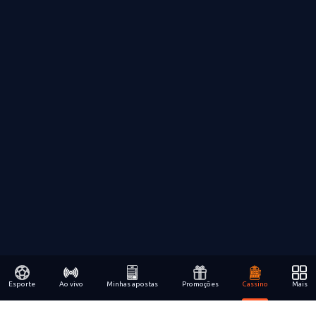
Esporte
Ao vivo
Minhas apostas
Promoções
Cassino
Mais