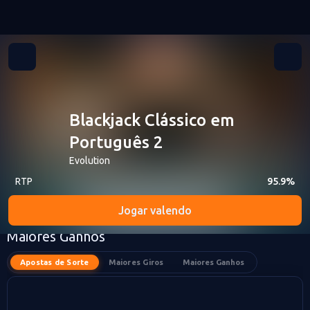
Blackjack Clássico em
Português 2
Evolution
RTP
95.9%
Jogar valendo
Apostas de Sorte
Maiores Giros