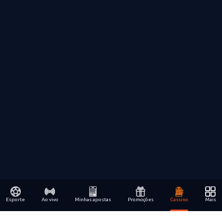
Esporte
Ao vivo
Minhas apostas
Promoções
Cassino
Mais