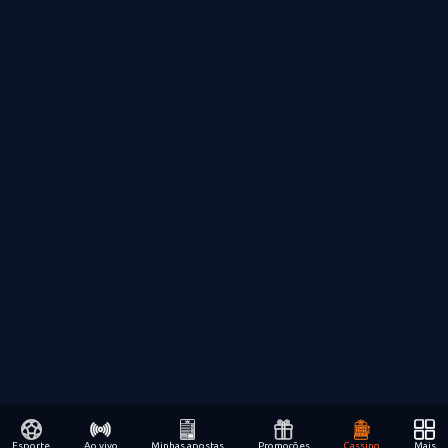
Esporte
Ao vivo
Minhas apostas
Promoções
Cassino
Mais