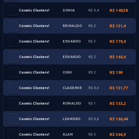
Cosmic Clusters!
0,4
149,58
SONIA
Cosmic Clusters!
2
131,4
REINALDO
Cosmic Clusters!
3
170,4
EDUARDO
Cosmic Clusters!
2
160,4
EDUARDO
Cosmic Clusters!
2
190
OSNI
Cosmic Clusters!
0,6
151,77
CLADEMIR
Cosmic Clusters!
1
133,2
RONALDO
Cosmic Clusters!
0,6
166,44
LEANDRO
Cosmic Clusters!
5
366,9
ALAN