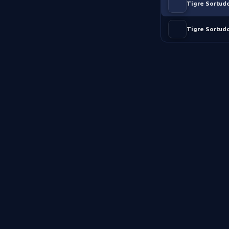
Tigre Sortud
Tigre Sortud