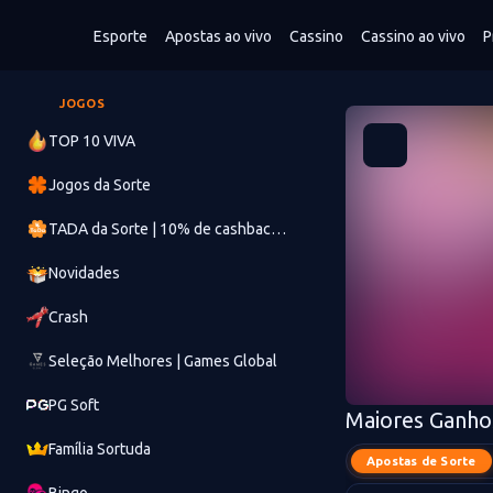
Esporte
Apostas ao vivo
Cassino
Cassino ao vivo
P
JOGOS
TOP 10 VIVA
Jogos da Sorte
TADA da Sorte | 10% de cashback diariamente!
Novidades
Crash
Seleção Melhores | Games Global
PG Soft
Família Sortuda
Apostas de Sorte