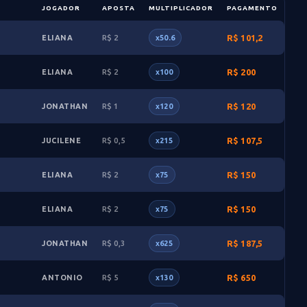
JOGADOR
APOSTA
MULTIPLICADOR
PAGAMENTO
2
101,2
ELIANA
x50.6
2
200
ELIANA
x100
1
120
JONATHAN
x120
0,5
107,5
JUCILENE
x215
2
150
ELIANA
x75
2
150
ELIANA
x75
0,3
187,5
JONATHAN
x625
5
650
ANTONIO
x130