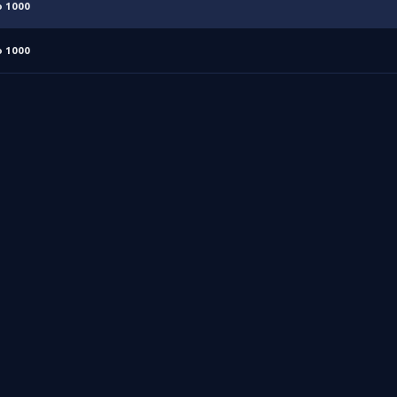
o 1000
o 1000