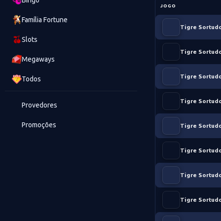
Bingo
JOGO
Família Fortune
Tigre Sortud
Slots
Tigre Sortud
Megaways
Tigre Sortud
Todos
Tigre Sortud
Provedores
Promoções
Tigre Sortud
Tigre Sortud
Tigre Sortud
Tigre Sortud