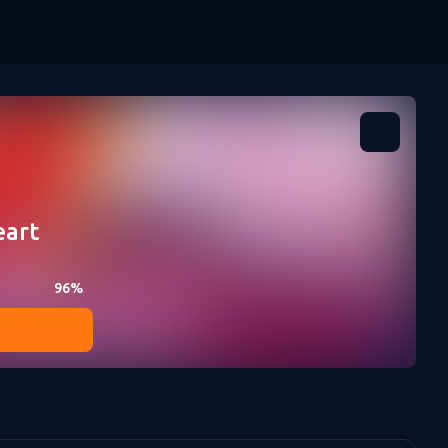
eart
96%