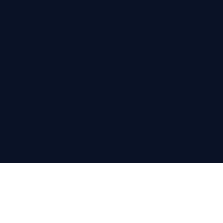
Jurídico