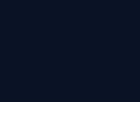
Suporte
Pagamentos