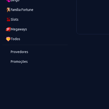
Bingo
Família Fortune
Slots
Megaways
Todos
Provedores
Promoções