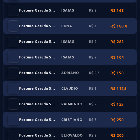
Fortune Garuda 500
2
168
ISAIAS
Fortune Garuda 500
3
188,4
EDNA
Fortune Garuda 500
2
282
ISAIAS
Fortune Garuda 500
2
104
ISAIAS
Fortune Garuda 500
2,5
150
ADRIANO
Fortune Garuda 500
1
112,5
CLAUDIO
Fortune Garuda 500
2
125
RAIMUNDO
Fortune Garuda 500
5
250
CRISTIANO
Fortune Garuda 500
2
200
ELIOVALDO