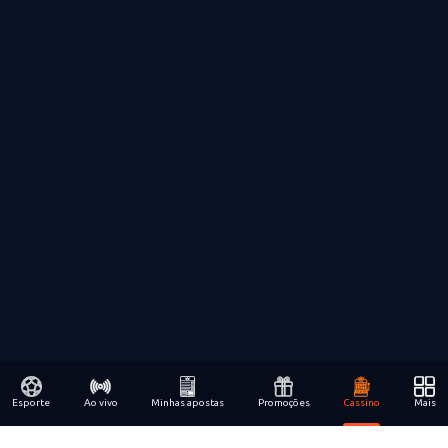
Esporte
Ao vivo
Minhas apostas
Promoções
Cassino
Mais