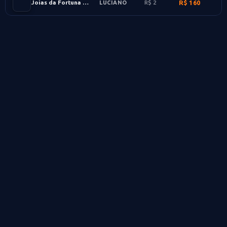
Joias da Fortuna 500
2
160
LUCIANO