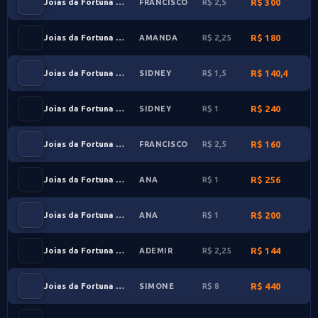
Joias da Fortuna 500
2,5
300
FRANCISCO
Joias da Fortuna 500
2,25
180
AMANDA
Joias da Fortuna 500
1,5
140,4
SIDNEY
Joias da Fortuna 500
1
240
SIDNEY
Joias da Fortuna 500
2,5
160
FRANCISCO
Joias da Fortuna 500
1
256
ANA
Joias da Fortuna 500
1
200
ANA
Joias da Fortuna 500
2,25
144
ADEMIR
Joias da Fortuna 500
8
440
SIMONE