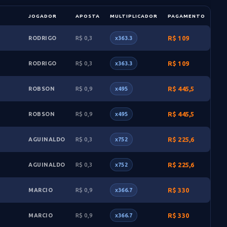
JOGADOR
APOSTA
MULTIPLICADOR
PAGAMENTO
0,3
109
RODRIGO
x363.3
0,3
109
RODRIGO
x363.3
0,9
445,5
ROBSON
x495
0,9
445,5
ROBSON
x495
0,3
225,6
AGUINALDO
x752
0,3
225,6
AGUINALDO
x752
0,9
330
MARCIO
x366.7
0,9
330
MARCIO
x366.7