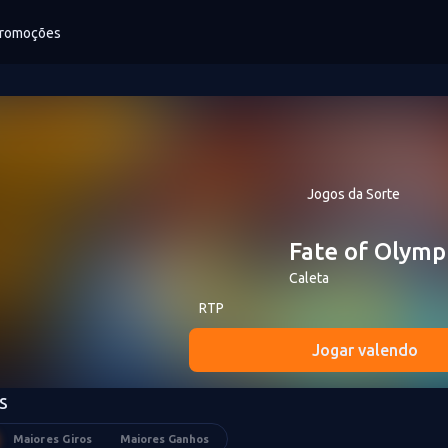
romoções
Jogos da Sorte
Fate of Olymp
Caleta
RTP
Jogar valendo
Maiores Giros