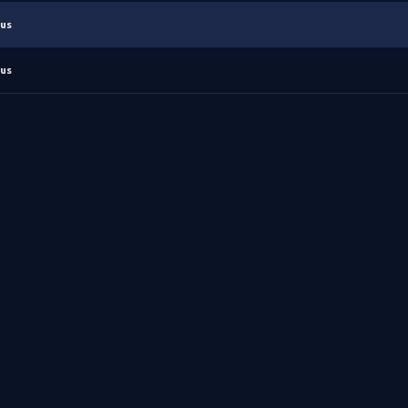
pus
pus