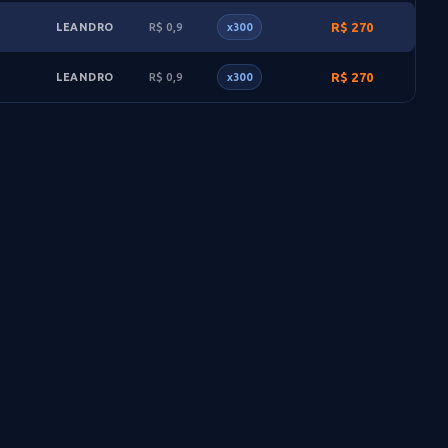
0,9
270
LEANDRO
x300
0,9
270
LEANDRO
x300