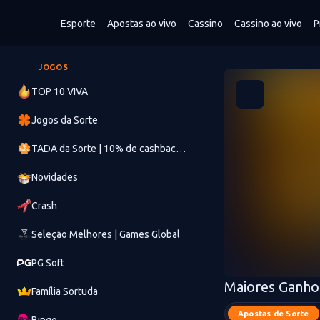
Esporte
Apostas ao vivo
Cassino
Cassino ao vivo
P
JOGOS
TOP 10 VIVA
Jogos da Sorte
TADA da Sorte | 10% de cashback diariamente!
Novidades
Crash
Seleção Melhores | Games Global
PG Soft
Família Sortuda
Apostas de Sorte