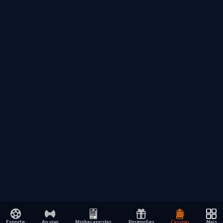
Esporte
Ao vivo
Minhas apostas
Promoções
Cassino
Mais