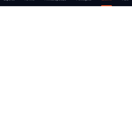
Licença
Informações
Jurídico
Suporte
Pagamentos
Sociais