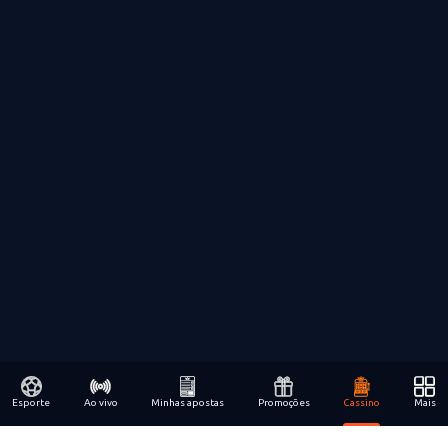
Esporte
Ao vivo
Minhas apostas
Promoções
Cassino
Mais