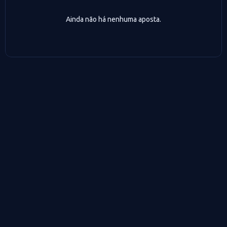
Ainda não há nenhuma aposta.