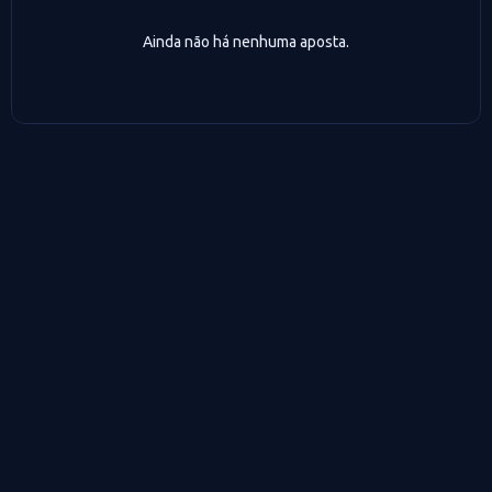
Ainda não há nenhuma aposta.