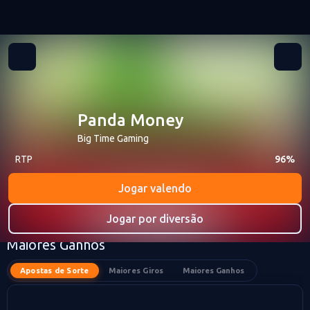
Panda Money
Big Time Gaming
RTP
96%
Jogar valendo
Jogar por diversão
Apostas de Sorte
Maiores Giros