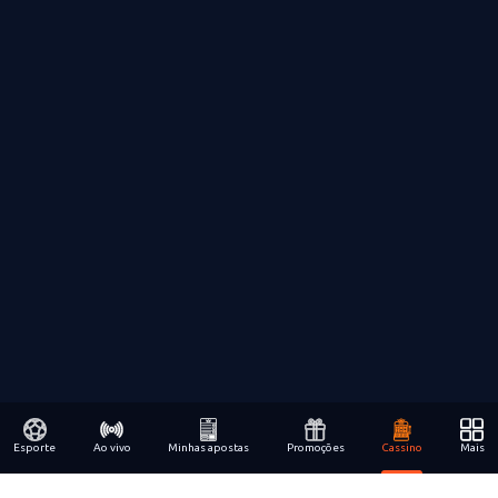
Esporte
Ao vivo
Minhas apostas
Promoções
Cassino
Mais