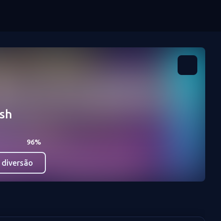
ush
96%
 diversão