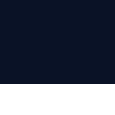
Suporte
Pagamentos