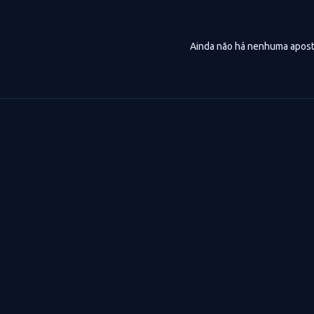
Ainda não há nenhuma apost