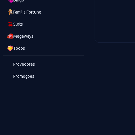
Bingo
Família Fortune
Slots
Megaways
Todos
Provedores
Promoções