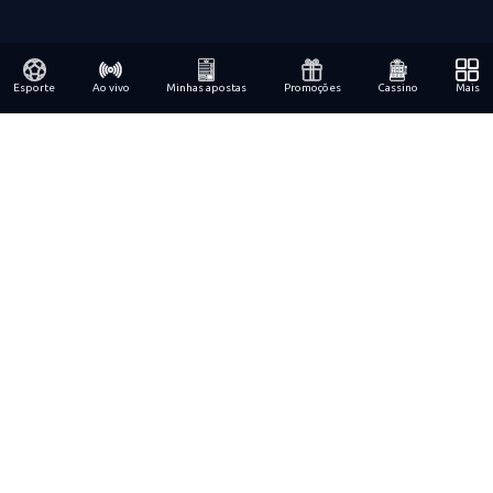
Esporte
Ao vivo
Minhas apostas
Promoções
Cassino
Mais
Licença
Informações
Jurídico
Suporte
Pagamentos