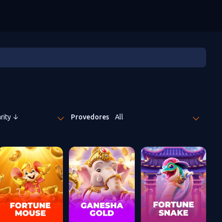
rity ↓
Provedores
All