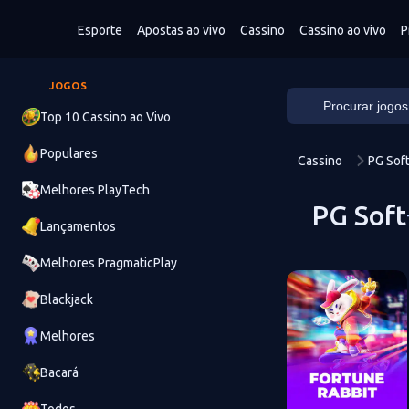
Esporte
Apostas ao vivo
Cassino
Cassino ao vivo
P
JOGOS
Top 10 Cassino ao Vivo
Populares
Cassino
PG Sof
Melhores PlayTech
PG Soft
Lançamentos
Melhores PragmaticPlay
Blackjack
Melhores
Bacará