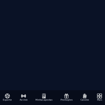
Esporte
Ao vivo
Minhas apostas
Promoções
Cassino
Mais