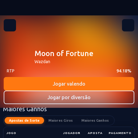
Moon of Fortune
Wazdan
RTP
94.18%
Jogar valendo
Jogar por diversão
Apostas de Sorte
Maiores Giros
JOGO
JOGADOR
APOSTA
PAGAMENTO